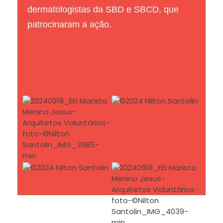
dermatologistas da SBD e SBCD, que
patrocinaram a ação.