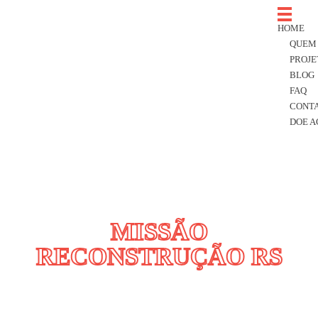
Arquitetos Voluntários
projetos de arquitetura
HOME
QUEM
PROJE
BLOG
FAQ
CONT
DOE 
MISSÃO
RECONSTRUÇÃO RS​